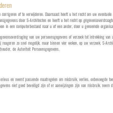
jderen
e corrigeren of te verwijderen. Daarnaast heeft u het recht om uw eventuel
nsgegevens door S-Architecten en heeft u het recht op gegevensoverdraagba
en in een computerbestand naar u of een ander, door u genoemde organisati
, gegevensoverdraging van uw persoonsgegevens of verzoek tot intrekking v
ij reageren zo snel mogelijk, maar binnen vier weken, op uw verzoek. S-Archi
hthouder, de Autoriteit Persoonsgegevens.
erieus en neemt passende maatregelen om misbruik, verlies, onbevoegde to
egevens niet goed beveiligd zijn of er aanwijzingen zijn van misbruik, neem 